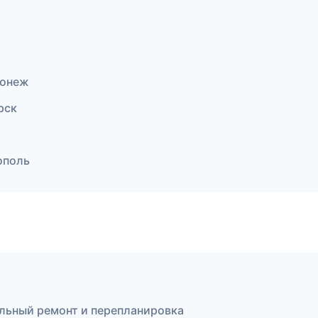
ронеж
рск
ополь
льный ремонт и перепланировка