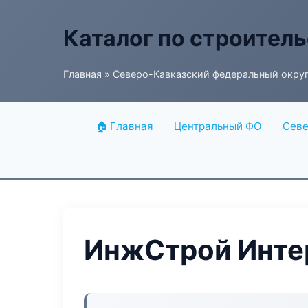
Каталог по строитель
Главная
»
Северо-Кавказский федеральный окру
🏠 Главная
Центральный ФО
Севе
ИнжСтрой Инте