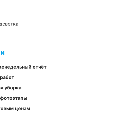
одсветка
ми
женедельный отчёт
 работ
ая уборка
 фотоэтапы
птовым ценам