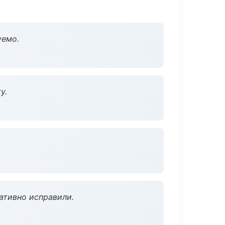
уемо.
у.
ативно исправили.