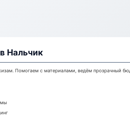
в Нальчик
кизам. Помогаем с материалами, ведём прозрачный бю
емы
динг