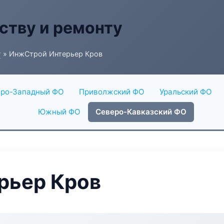
ству и ремонту
г
» ИнжСтрой Интерьер Кров
ро-Западный ФО
Приволжский ФО
Уральский ФО
Южный ФО
Северо-Кавказский ФО
рьер Кров