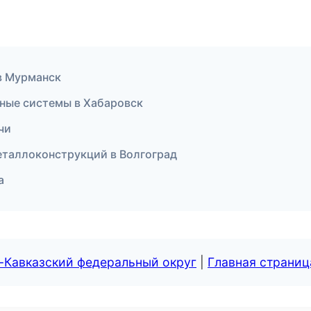
 в Мурманск
ные системы в Хабаровск
чи
еталлоконструкций в Волгоград
а
-Кавказский федеральный округ
|
Главная страниц