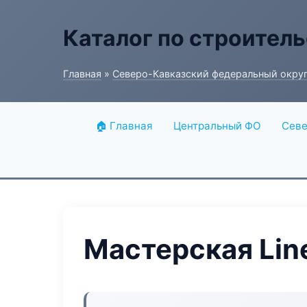
Каталог по строитель
Главная
»
Северо-Кавказский федеральный окру
🏠 Главная
Центральный ФО
Севе
Мастерская Lin