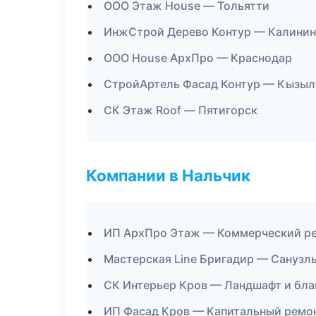
ООО Этаж House — Тольятти
ИнжСтрой Дерево Контур — Калинин
ООО House АрхПро — Краснодар
СтройАртель Фасад Контур — Кызыл
СК Этаж Roof — Пятигорск
Компании в Нальчик
ИП АрхПро Этаж — Коммерческий р
Мастерская Line Бригадир — Санузл
СК Интерьер Кров — Ландшафт и бла
ИП Фасад Кров — Капитальный ремон