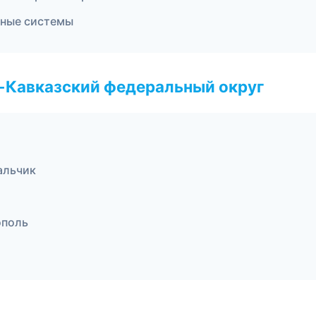
чные системы
о-Кавказский федеральный округ
альчик
ополь