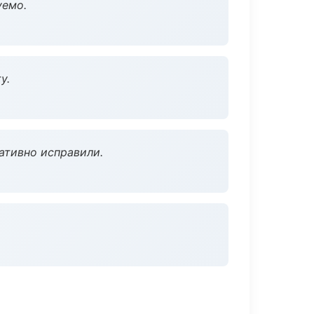
уемо.
у.
ативно исправили.