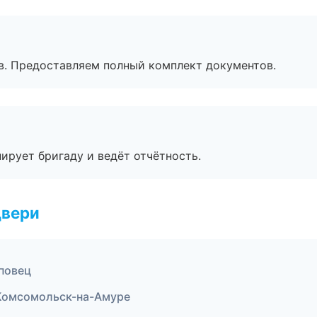
в. Предоставляем полный комплект документов.
ирует бригаду и ведёт отчётность.
двери
повец
Комсомольск-на-Амуре