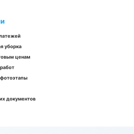
ми
платежей
ая уборка
птовым ценам
 работ
 фотоэтапы
их документов