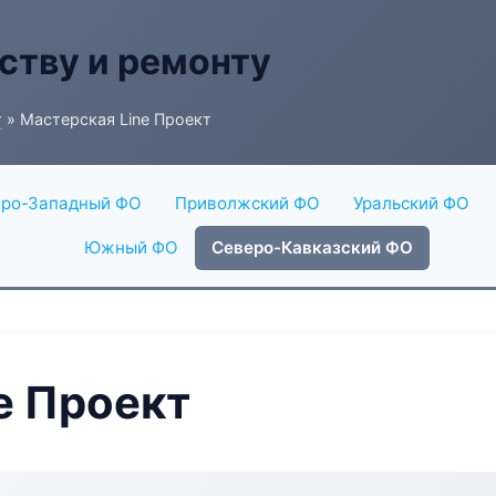
ству и ремонту
г
» Мастерская Line Проект
ро-Западный ФО
Приволжский ФО
Уральский ФО
Южный ФО
Северо-Кавказский ФО
e Проект