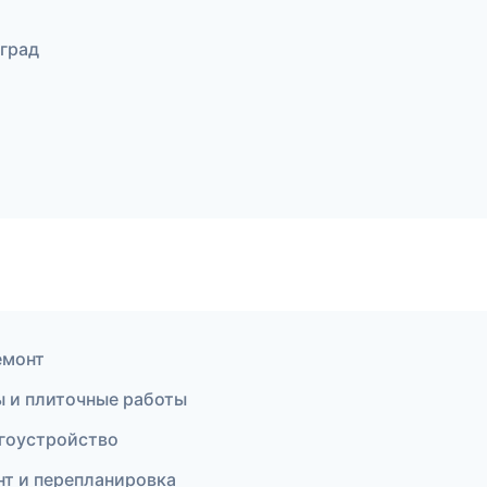
град
емонт
ы и плиточные работы
гоустройство
т и перепланировка