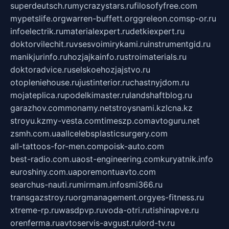
superdeutsch.ru
mycrazystars.ru
filosofyfree.com
mypetslife.org
warren-buffett.org
greleon.com
sp-or.ru
infoelectrik.ru
materialexpert.ru
detkiexpert.ru
doktorvilechit.ru
vsesvoimirykami.ru
instrumentgid.ru
manikjurinfo.ru
hozjajkainfo.ru
stroimaterials.ru
doktoradvice.ru
selskoehozjajstvo.ru
otopleniehouse.ru
justinterior.ru
chastnyjdom.ru
mojateplica.ru
podelkimaster.ru
landshaftblog.ru
garazhov.com
monamy.net
stroysnami.kz
lcna.kz
stroyu.kz
my-vesta.com
timeszp.com
avtoguru.net
zsmh.com.ua
allcelebsplasticsurgery.com
all-tattoos-for-men.com
poisk-auto.com
best-radio.com.ua
ost-engineering.com
kuryatnik.info
euroshiny.com.ua
poremontuavto.com
searchus-nauti.ru
mirmam.info
smi366.ru
transgazstroy.ru
orgmanagement.org
yes-fitness.ru
xtreme-rp.ru
wasdpvp.ru
voda-otri.ru
tishinapve.ru
orenferma.ru
avtoservis-avgust.ru
lord-tv.ru