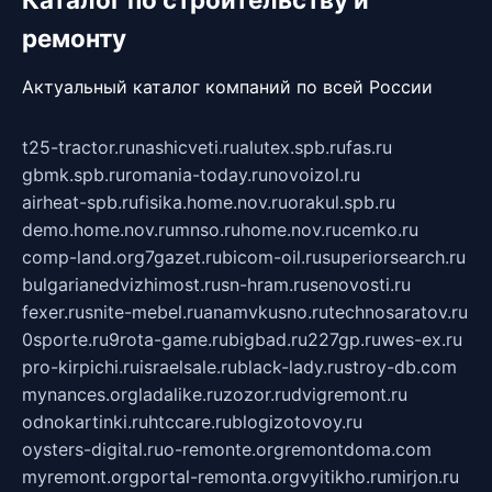
ремонту
Актуальный каталог компаний по всей России
t25-tractor.ru
nashicveti.ru
alutex.spb.ru
fas.ru
gbmk.spb.ru
romania-today.ru
novoizol.ru
airheat-spb.ru
fisika.home.nov.ru
orakul.spb.ru
demo.home.nov.ru
mnso.ru
home.nov.ru
cemko.ru
comp-land.org
7gazet.ru
bicom-oil.ru
superiorsearch.ru
bulgarianedvizhimost.ru
sn-hram.ru
senovosti.ru
fexer.ru
snite-mebel.ru
anamvkusno.ru
technosaratov.ru
0sporte.ru
9rota-game.ru
bigbad.ru
227gp.ru
wes-ex.ru
pro-kirpichi.ru
israelsale.ru
black-lady.ru
stroy-db.com
mynances.org
ladalike.ru
zozor.ru
dvigremont.ru
odnokartinki.ru
htccare.ru
blogizotovoy.ru
oysters-digital.ru
o-remonte.org
remontdoma.com
myremont.org
portal-remonta.org
vyitikho.ru
mirjon.ru