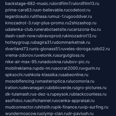
backstage-682-music.ru
lordfilm7.ru
lordfilm13.ru
prime-cars63.ru
un-believable.ru
codetool.ru
legardoauto.ru
lithasa.ru
muz-1.ru
gooddver.ru
kinozadrot-3.ru
qr-plus-promo.ru
2shizashop.ru
udalenka-club.ru
nerabotaetsite.ru
carszona-bu.ru
dash-cash-now.ru
bravoprod.ru
kinozadrot13.ru
hotteygroup.ru
bagira31.ru
dommarketnsk.ru
dveriland73.ru
nis-glonass51.ru
veles-doroga.ru
tb02.ru
vrema-zdorov.ru
velonik.ru
surgutgloss.ru
nike-air-max-95.ru
nadookna.ru
lubov-pic.ru
mobilreklama.ru
pds-nn.ru
socrat2000.ru
vgurin.ru
spksochi.ru
shkola-klassika.ru
sabeonline.ru
mosoblfencing.ru
masteroptica.ru
lucomoria.ru
iration.ru
devanagari.ru
biblioverde.ru
igro-pictures.ru
dk-tulamash.ru
s-dez-s.ru
peysok.ru
blackcountess.ru
asoftdoc.ru
scifichannel.ru
ocenka-appraisal.ru
mudconnector.ru
hitstih.ru
pik-finance.ru
vip-surfing.ru
wundermoscow.ru
olymp-clan.ru
dr-pavlush.ru