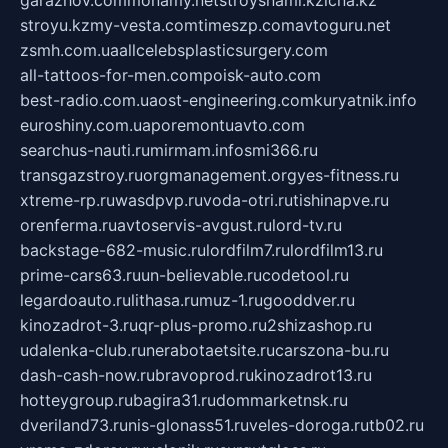
garazhov.com
monamy.net
stroysnami.kz
lcna.kz
stroyu.kz
my-vesta.com
timeszp.com
avtoguru.net
zsmh.com.ua
allcelebsplasticsurgery.com
all-tattoos-for-men.com
poisk-auto.com
best-radio.com.ua
ost-engineering.com
kuryatnik.info
euroshiny.com.ua
poremontuavto.com
searchus-nauti.ru
mirmam.info
smi366.ru
transgazstroy.ru
orgmanagement.org
yes-fitness.ru
xtreme-rp.ru
wasdpvp.ru
voda-otri.ru
tishinapve.ru
orenferma.ru
avtoservis-avgust.ru
lord-tv.ru
backstage-682-music.ru
lordfilm7.ru
lordfilm13.ru
prime-cars63.ru
un-believable.ru
codetool.ru
legardoauto.ru
lithasa.ru
muz-1.ru
gooddver.ru
kinozadrot-3.ru
qr-plus-promo.ru
2shizashop.ru
udalenka-club.ru
nerabotaetsite.ru
carszona-bu.ru
dash-cash-now.ru
bravoprod.ru
kinozadrot13.ru
hotteygroup.ru
bagira31.ru
dommarketnsk.ru
dveriland73.ru
nis-glonass51.ru
veles-doroga.ru
tb02.ru