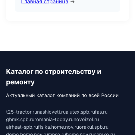
Главная страница
→
Каталог по строительству и
ремонту
Актуальный каталог компаний по всей России
t25-tractor.ru
nashicveti.ru
alutex.spb.ru
fas.ru
gbmk.spb.ru
romania-today.ru
novoizol.ru
airheat-spb.ru
fisika.home.nov.ru
orakul.spb.ru
demo.home.nov.ru
mnso.ru
home.nov.ru
cemko.ru