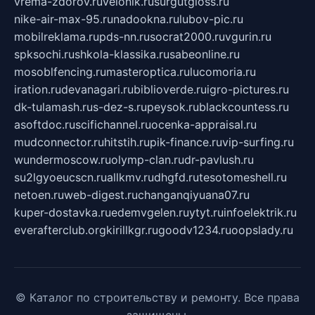
vrema-zdorov.ru
velonik.ru
surgutgloss.ru
nike-air-max-95.ru
nadookna.ru
lubov-pic.ru
mobilreklama.ru
pds-nn.ru
socrat2000.ru
vgurin.ru
spksochi.ru
shkola-klassika.ru
sabeonline.ru
mosoblfencing.ru
masteroptica.ru
lucomoria.ru
iration.ru
devanagari.ru
biblioverde.ru
igro-pictures.ru
dk-tulamash.ru
s-dez-s.ru
peysok.ru
blackcountess.ru
asoftdoc.ru
scifichannel.ru
ocenka-appraisal.ru
mudconnector.ru
hitstih.ru
pik-finance.ru
vip-surfing.ru
wundermoscow.ru
olymp-clan.ru
dr-pavlush.ru
su2lgyoeucscn.ru
allkmv.ru
dhgfd.ru
tesotomeshell.ru
netoen.ru
web-digest.ru
changanqiyuana07.ru
kuper-dostavka.ru
edemvgelen.ru
ytyt.ru
infoelektrik.ru
everafterclub.org
kirillkgr.ru
goodv1234.ru
oopslady.ru
© Каталог по строительству и ремонту. Все права