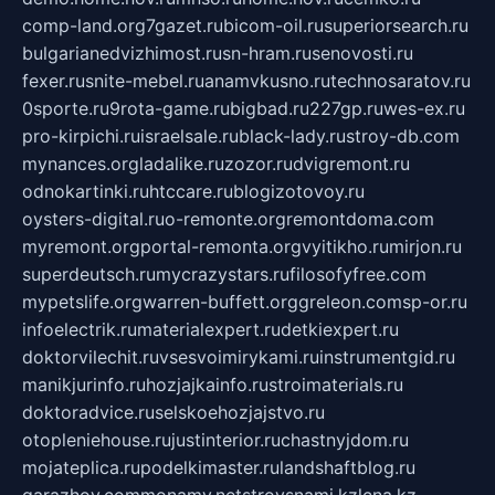
comp-land.org
7gazet.ru
bicom-oil.ru
superiorsearch.ru
bulgarianedvizhimost.ru
sn-hram.ru
senovosti.ru
fexer.ru
snite-mebel.ru
anamvkusno.ru
technosaratov.ru
0sporte.ru
9rota-game.ru
bigbad.ru
227gp.ru
wes-ex.ru
pro-kirpichi.ru
israelsale.ru
black-lady.ru
stroy-db.com
mynances.org
ladalike.ru
zozor.ru
dvigremont.ru
odnokartinki.ru
htccare.ru
blogizotovoy.ru
oysters-digital.ru
o-remonte.org
remontdoma.com
myremont.org
portal-remonta.org
vyitikho.ru
mirjon.ru
superdeutsch.ru
mycrazystars.ru
filosofyfree.com
mypetslife.org
warren-buffett.org
greleon.com
sp-or.ru
infoelectrik.ru
materialexpert.ru
detkiexpert.ru
doktorvilechit.ru
vsesvoimirykami.ru
instrumentgid.ru
manikjurinfo.ru
hozjajkainfo.ru
stroimaterials.ru
doktoradvice.ru
selskoehozjajstvo.ru
otopleniehouse.ru
justinterior.ru
chastnyjdom.ru
mojateplica.ru
podelkimaster.ru
landshaftblog.ru