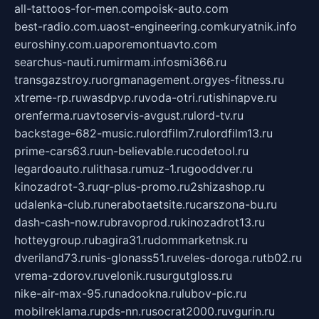
all-tattoos-for-men.com
poisk-auto.com
best-radio.com.ua
ost-engineering.com
kuryatnik.info
euroshiny.com.ua
poremontuavto.com
searchus-nauti.ru
mirmam.info
smi366.ru
transgazstroy.ru
orgmanagement.org
yes-fitness.ru
xtreme-rp.ru
wasdpvp.ru
voda-otri.ru
tishinapve.ru
orenferma.ru
avtoservis-avgust.ru
lord-tv.ru
backstage-682-music.ru
lordfilm7.ru
lordfilm13.ru
prime-cars63.ru
un-believable.ru
codetool.ru
legardoauto.ru
lithasa.ru
muz-1.ru
gooddver.ru
kinozadrot-3.ru
qr-plus-promo.ru
2shizashop.ru
udalenka-club.ru
nerabotaetsite.ru
carszona-bu.ru
dash-cash-now.ru
bravoprod.ru
kinozadrot13.ru
hotteygroup.ru
bagira31.ru
dommarketnsk.ru
dveriland73.ru
nis-glonass51.ru
veles-doroga.ru
tb02.ru
vrema-zdorov.ru
velonik.ru
surgutgloss.ru
nike-air-max-95.ru
nadookna.ru
lubov-pic.ru
mobilreklama.ru
pds-nn.ru
socrat2000.ru
vgurin.ru