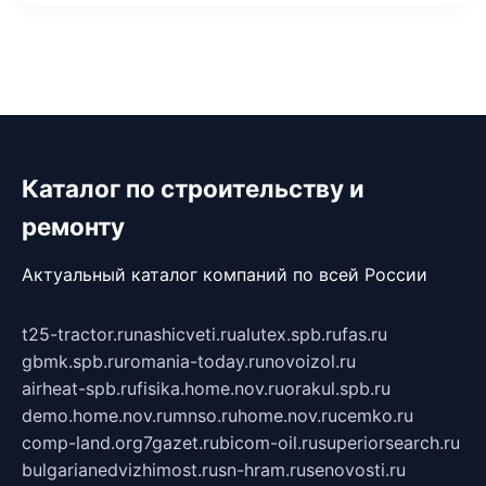
Каталог по строительству и
ремонту
Актуальный каталог компаний по всей России
t25-tractor.ru
nashicveti.ru
alutex.spb.ru
fas.ru
gbmk.spb.ru
romania-today.ru
novoizol.ru
airheat-spb.ru
fisika.home.nov.ru
orakul.spb.ru
demo.home.nov.ru
mnso.ru
home.nov.ru
cemko.ru
comp-land.org
7gazet.ru
bicom-oil.ru
superiorsearch.ru
bulgarianedvizhimost.ru
sn-hram.ru
senovosti.ru