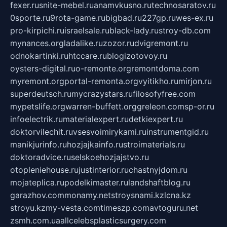
fexer.ru
snite-mebel.ru
anamvkusno.ru
technosaratov.ru
0sporte.ru
9rota-game.ru
bigbad.ru
227gp.ru
wes-ex.ru
pro-kirpichi.ru
israelsale.ru
black-lady.ru
stroy-db.com
mynances.org
ladalike.ru
zozor.ru
dvigremont.ru
odnokartinki.ru
htccare.ru
blogizotovoy.ru
oysters-digital.ru
o-remonte.org
remontdoma.com
myremont.org
portal-remonta.org
vyitikho.ru
mirjon.ru
superdeutsch.ru
mycrazystars.ru
filosofyfree.com
mypetslife.org
warren-buffett.org
greleon.com
sp-or.ru
infoelectrik.ru
materialexpert.ru
detkiexpert.ru
doktorvilechit.ru
vsesvoimirykami.ru
instrumentgid.ru
manikjurinfo.ru
hozjajkainfo.ru
stroimaterials.ru
doktoradvice.ru
selskoehozjajstvo.ru
otopleniehouse.ru
justinterior.ru
chastnyjdom.ru
mojateplica.ru
podelkimaster.ru
landshaftblog.ru
garazhov.com
monamy.net
stroysnami.kz
lcna.kz
stroyu.kz
my-vesta.com
timeszp.com
avtoguru.net
zsmh.com.ua
allcelebsplasticsurgery.com